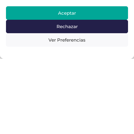
Aceptar
Rechazar
Ver Preferencias
Foto
por Purrego
,
CC BY-SA 4.0
, Usiacurí (mod.)
Tip: Únete A Un Tour Guiado Para
Tu Excursión
Si no quieres preocuparte por el transporte,
conocer a otros viajeros y aprender un poco
más sobre los destinos de tus excursiones
de un día, considera unirte a un tour
guiado. Algunas de las actividades recién