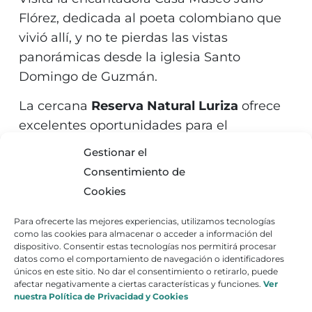
Flórez, dedicada al poeta colombiano que
vivió allí, y no te pierdas las vistas
panorámicas desde la iglesia Santo
Domingo de Guzmán.
La cercana
Reserva Natural Luriza
ofrece
excelentes oportunidades para el
senderismo y el avistamiento de aves. Para
Gestionar el
una inmersión total en la naturaleza,
Consentimiento de
considera pasar unos días en el hermoso
Cookies
Ankua Eco Hotel (Booking.com
*), un
refugio ideal para desconectar.
Para ofrecerte las mejores experiencias, utilizamos tecnologías
como las cookies para almacenar o acceder a información del
dispositivo. Consentir estas tecnologías nos permitirá procesar
datos como el comportamiento de navegación o identificadores
únicos en este sitio. No dar el consentimiento o retirarlo, puede
afectar negativamente a ciertas características y funciones.
Ver
nuestra Política de Privacidad y Cookies