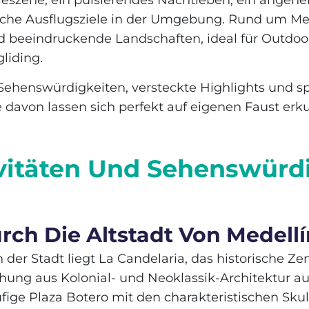
ieszene, ein pulsierendes Nachtleben, ein angen
eiche Ausflugsziele in der Umgebung. Rund um Med
d beeindruckende Landschaften, ideal für Outdoor
liding.
Sehenswürdigkeiten, versteckte Highlights und s
e davon lassen sich perfekt auf eigenen Faust erk
vitäten Und Sehenswürdi
urch Die Altstadt Von Medell
der Stadt liegt La Candelaria, das historische Ze
hung aus Kolonial- und Neoklassik-Architektur au
äufige Plaza Botero mit den charakteristischen Sku