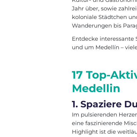
Kultur- und Gastronom
Jahr über, sowie zahlr
koloniale Städtchen un
Wanderungen bis Parag
Entdecke interessante 
und um Medellín – viel
17 Top-Akti
Medellin
1. Spaziere D
Im pulsierenden Herzen 
eine faszinierende Misc
Highlight ist die weitl