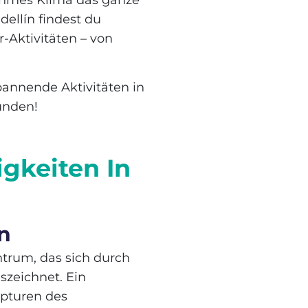
ehmes Klima das ganze
ellín findest du
-Aktivitäten – von
pannende Aktivitäten in
unden!
gkeiten In
ín
ntrum, das sich durch
szeichnet. Ein
lpturen des