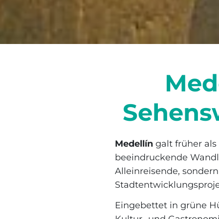
Mede
Sehensw
Medellín
galt früher al
beeindruckende Wandlung
Alleinreisende, sondern
Stadtentwicklungsproje
Eingebettet in grüne Hü