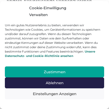
andere Alleinreisende kennenzulernen.
Cookie-Einwilligung
Bei Civitatis kannst du
kostenlose Touren
Verwalten
in Cartagena*
online buchen (auf Spanisch
und Englisch). Wenn dir die Tour gefallen
Um ein gutes Nutzererlebnis zu bieten, verwenden wir
Technologien wie Cookies, um Geräteinformationen zu speichern
hat, lass ein Trinkgeld da, um deine
und/oder darauf zuzugreifen. Wenn du diesen Technologien
Wertschätzung zu zeigen.
zustimmst, können wir Daten wie dein Surfverhalten oder
eindeutige Kennungen auf dieser Website verarbeiten. Wenn du
nicht zustimmst oder deine Zustimmung widerrufst, kann dies
bestimmte Funktionen und Features beeinträchtigen.
Unsere
Datenschutz- und Cookie-Richtlinie ansehen
Zustimmen
Ablehnen
Einstellungen Anzeigen